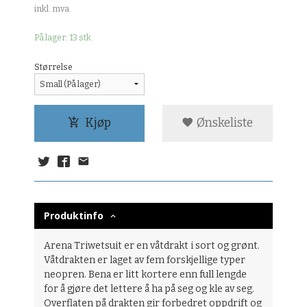
Rabatt
inkl. mva.
På lager: 13 stk.
Størrelse
Kjøp
Ønskeliste
Produktinfo
Arena Triwetsuit er en våtdrakt i sort og grønt.
Våtdrakten er laget av fem forskjellige typer
neopren. Bena er litt kortere enn full lengde
for å gjøre det lettere å ha på seg og kle av seg.
Overflaten på drakten gir forbedret oppdrift og