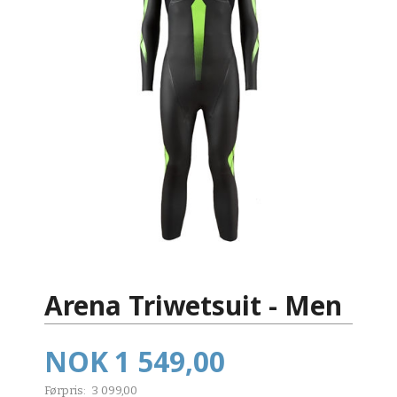
Arena Triwetsuit - Men
Tilbud
NOK
1 549,00
Førpris:
3 099,00