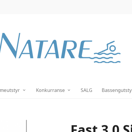
meutstyr
Konkurranse
SALG
Bassengutsty
Fast 3.0 