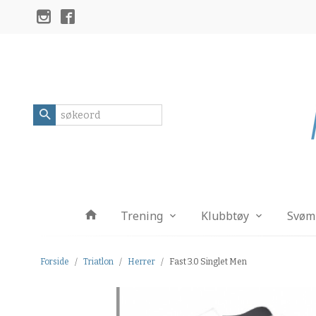
Gå
Lukk
til
innholdet
Produkter
Trening
Klubbtøy
Svøm
Forside
Triatlon
Herrer
Fast 3.0 Singlet Men