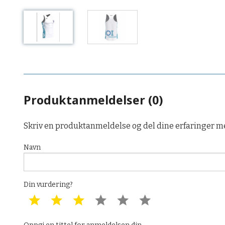
Produktanmeldelser (0)
Skriv en produktanmeldelse og del dine erfaringer m
Navn
Din vurdering?
1 star
2 star
3 star
4 star
5 star
6 star