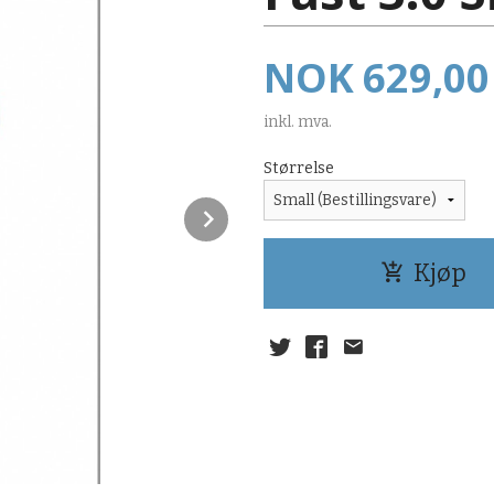
Pris
NOK
629,00
inkl. mva.
Størrelse
Next
Kjøp