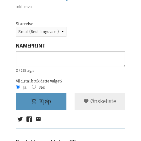
inkl. mva.
Størrelse
NAMEPRINT
0
/ 255 tegn
Vil du ta i bruk dette valget?
Ja
Nei
Kjøp
Ønskeliste