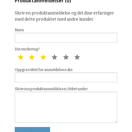
Produktanmeldelser (0)
Skriv en produktanmeldelse og del dine erfaringer
med dette produktet med andre kunder.
Navn
Din vurdering?
1 star
2 star
3 star
4 star
5 star
6 star
Oppgi en tittel for anmeldelsen din
Skriv inn produktanmeldelsen i feltet under