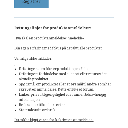
Retningslinjer for produktanmeldelser:
Hva skal en produktanmeldelse inneholde?
Din egen erfaring med fokus på det aktuelle produktet.
Vennligst ikke inkluder:
Erfaringer som ikke er produkt-spesifikke.
Erfaringer i forbindelse med support eller retur av det
aktuelle produktet.
Spørsmål om produktet eller spørsmål til andre som har
skrevet en anmeldelse. Dette er ikke et forum.
Linker, priser, tilgjengelighet eller annen tidsavhengig
informasjon.
Referanser til konkurrenter
Støtende/ufin ordbruk.
Du må ha kjøpt varen for å skrive en anmeldelse.