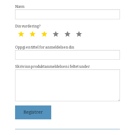
Navn
Din vurdering?
1 star
2 star
3 star
4 star
5 star
6 star
Oppgi en tittel for anmeldelsen din
Skriv inn produktanmeldelsen i feltet under