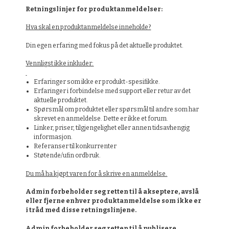
Retningslinjer for produktanmeldelser:
Hva skal en produktanmeldelse inneholde?
Din egen erfaring med fokus på det aktuelle produktet.
Vennligst ikke inkluder:
Erfaringer som ikke er produkt-spesifikke.
Erfaringer i forbindelse med support eller retur av det
aktuelle produktet.
Spørsmål om produktet eller spørsmål til andre som har
skrevet en anmeldelse. Dette er ikke et forum.
Linker, priser, tilgjengelighet eller annen tidsavhengig
informasjon.
Referanser til konkurrenter
Støtende/ufin ordbruk.
Du må ha kjøpt varen for å skrive en anmeldelse.
Admin forbeholder seg retten til å akseptere, avslå
eller fjerne enhver produktanmeldelse som ikke er
i tråd med disse retningslinjene.
Admin forbeholder seg retten til å publisere