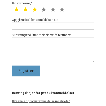
Din vurdering?
1 star
2 star
3 star
4 star
5 star
6 star
Oppgi en tittel for anmeldelsen din
Skriv inn produktanmeldelsen i feltet under
Retningslinjer for produktanmeldelser:
Hva skal en produktanmeldelse inneholde?