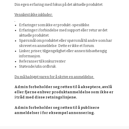
Din egen erfaring med fokus på det aktuelle produktet.
Vennligst ikke inkluder:
Erfaringer som ikke er produkt-spesifikke.
Erfaringer i forbindelse med support eller retur av det
aktuelle produktet.
Spørsmål om produktet eller spørsmål til andre som har
skrevet en anmeldelse. Dette er ikke et forum.
Linker, priser, tilgjengelighet eller annen tidsavhengig
informasjon.
Referanser til konkurrenter
Støtende/ufin ordbruk.
Du må ha kjøpt varen for å skrive en anmeldelse.
Admin forbeholder seg retten til å akseptere, avslå
eller fjerne enhver produktanmeldelse som ikke er
i tråd med disse retningslinjene.
Admin forbeholder seg retten til å publisere
anmeldelser i for eksempel annonsering.