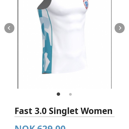
Prev
N
Fast 3.0 Singlet Women
Pris
NOK
629,00