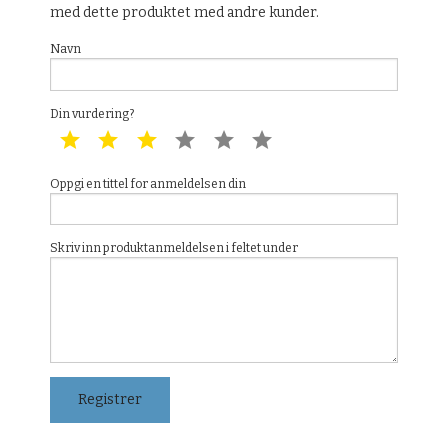
med dette produktet med andre kunder.
Navn
Din vurdering?
1 star
2 star
3 star
4 star
5 star
6 star
Oppgi en tittel for anmeldelsen din
Skriv inn produktanmeldelsen i feltet under