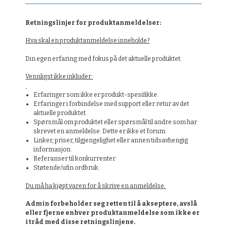
Retningslinjer for produktanmeldelser:
Hva skal en produktanmeldelse inneholde?
Din egen erfaring med fokus på det aktuelle produktet.
Vennligst ikke inkluder:
Erfaringer som ikke er produkt-spesifikke.
Erfaringer i forbindelse med support eller retur av det
aktuelle produktet.
Spørsmål om produktet eller spørsmål til andre som har
skrevet en anmeldelse. Dette er ikke et forum.
Linker, priser, tilgjengelighet eller annen tidsavhengig
informasjon.
Referanser til konkurrenter
Støtende/ufin ordbruk.
Du må ha kjøpt varen for å skrive en anmeldelse.
Admin forbeholder seg retten til å akseptere, avslå
eller fjerne enhver produktanmeldelse som ikke er
i tråd med disse retningslinjene.