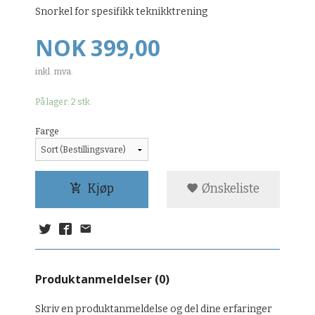
Snorkel for spesifikk teknikktrening
Pris
NOK
399,00
inkl. mva.
På lager: 2 stk.
Farge
Kjøp
Ønskeliste
Produktanmeldelser (0)
Skriv en produktanmeldelse og del dine erfaringer