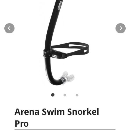
Prev
N
Arena Swim Snorkel
Pro