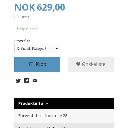
Pris
NOK
629,00
inkl. mva.
På lager: 7 stk.
Størrelse
Kjøp
Ønskeliste
Produktinfo
Forventet restock: uke 28