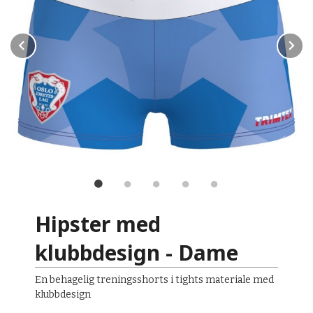
Prev
N
Hipster med
klubbdesign - Dame
En behagelig treningsshorts i tights materiale med
klubbdesign