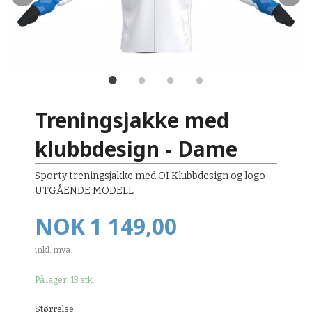
Treningsjakke med
klubbdesign - Dame
Sporty treningsjakke med OI Klubbdesign og logo -
UTGÅENDE MODELL
Pris
NOK
1 149,00
inkl. mva.
På lager: 13 stk.
Størrelse