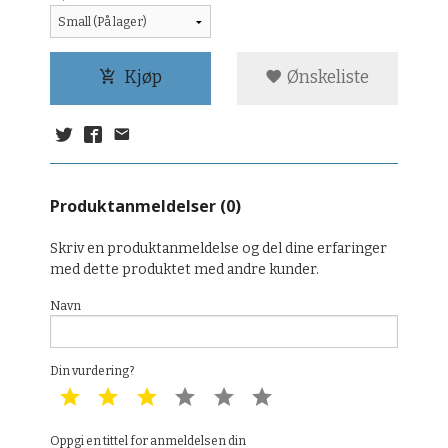
Kjøp
Ønskeliste
Produktanmeldelser (0)
Skriv en produktanmeldelse og del dine erfaringer
med dette produktet med andre kunder.
Navn
Din vurdering?
1 star
2 star
3 star
4 star
5 star
6 star
Oppgi en tittel for anmeldelsen din