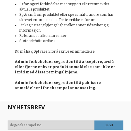
Erfaringer i forbindelse med support eller retur av det
aktuelle produktet.
Spørsmål om produktet eller spørsmål til andre som har
skrevet en anmeldelse. Dette er ikke et forum.
Linker, priser, tilgjengelighet eller annen tidsavhengig
informasjon.
Referanser til konkurrenter
Støtende/ufin ordbruk.
Du må ha kjøpt varen for å skrive en anmeldelse.
Admin forbeholder seg retten til å akseptere, avslå
eller fjerne enhver produktanmeldelse som ikke er
i tråd med disse retningslinjene.
Admin forbeholder seg retten til å publisere
anmeldelser i for eksempel annonsering.
NYHETSBREV